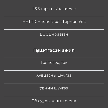
L&S гэрэл - Итали Улс
HETTICH тоноглол - Герман Улс
EGGER хавтан
Гүйцэтгэсэн ажил
Гал тогоо, тек
Хувцасны шүүгээ
Үүдний шүүгээ
ТВ суурь, ханын стенк