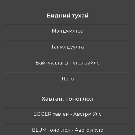
Бидний тухай
Мэндчилгээ
Танилцуулга
Байгууллагын үнэт зүйлс
Лого
Хавтан, тоноглол
EGGER хавтан - Австри Улс
BLUM тоноглол - Австри Улс