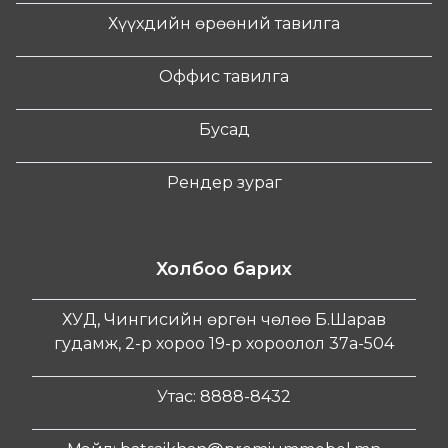
Хүүхдийн өрөөний тавилга
Оффис тавилга
Бусад
Рендер зураг
Холбоо барих
ХУД, Чингисийн өргөн чөлөө Б.Шарав
гудамж, 2-р хороо 19-р хороолол 37а-504
Утас: 8888-8432